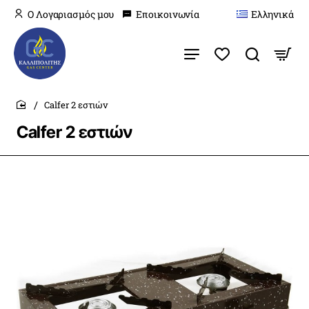
O Λογαριασμός μου
Εποικοινωνία
Ελληνικά
Calfer 2 εστιών
home
Calfer 2 εστιών