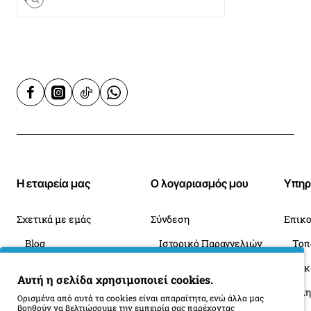
Η εταιρεία μας
Ο λογαριασμός μου
Υπηρ
Σχετικά με εμάς
Σύνδεση
Επικο
Blog
Ιστορικό Παραγγελιών
Πληροφορίες Παράδοσης
Επιστροφές
Οι 
Αυτή η σελίδα χρησιμοποιεί cookies.
Όροι Επιστροφής
Ορισμένα από αυτά τα cookies είναι απαραίτητα, ενώ άλλα μας
βοηθούν να βελτιώσουμε την εμπειρία σας παρέχοντας