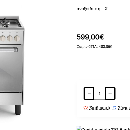
ανοξείδωτη - X
4 εστίες αερίου
599,00€
σχάρες ενισχυμ΄ένες πλα
Χωρίς ΦΠΑ: 483,06€
φούρνος αερίου με ΑΕΡΑ 
και σούβλα
grill αερίου
λειτουργίες φούρνου
Επιθυμητό
Σύγκρ
Ενεργοποίηση Φωτισ