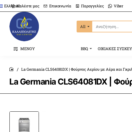
Καλέστε μας
Επικοινωνία
Παραγγελίες
Viber
Ελληνικά
All
Αναζήτηση...
ΜΕΝΟΥ
BBQ
ΟΙΚΙΑΚΕΣ ΣΥΣΚΕ
La Germania CLS64081DX | Φούρνος Αερίου με Αέρα και Γκριλ
home
La Germania CLS64081DX | Φούρν