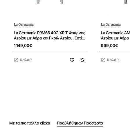
La Germania
La Germania
La Germania PRM66 40G XR T Φούρνος
La Germania AM
Αερίου με Αέρα και Γκριλ Αερίου, Εστίες
Αερίου με Αέρα 
Αερίου
Εστίες Αερίου
1.149,00€
999,00€
Καλάθι
Καλάθι
Με τα πιο πολλα clicks
Προβλήθηκαν Προσφατα