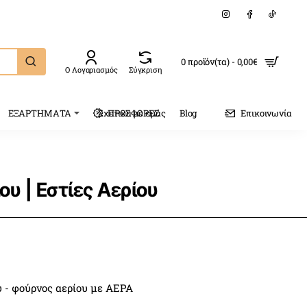
0 προϊόν(τα) - 0,00€
Ο Λογαριασμός
Σύγκριση
ΕΞΑΡΤΗΜΑΤΑ
Σχετικα με εμάς
ΠΡΟΣΦΟΡΕΣ
Blog
Επικοινωνία
υ | Εστίες Αερίου
ου - φούρνος αερίου με ΑΕΡΑ