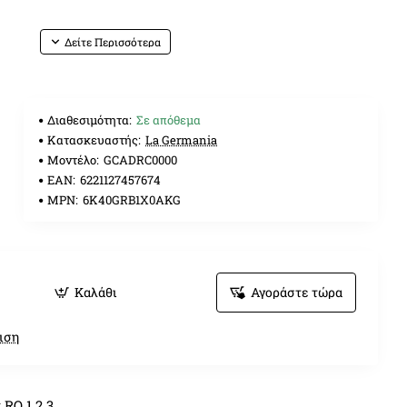
Διαθεσιμότητα:
Σε απόθεμα
κέ εμαγιέ με υφή ματ
Κατασκευαστής:
La Germania
Μοντέλο:
GCADRC0000
EAN:
6221127457674
- MultiGAS
MPN:
6K40GRB1X0AKG
Καλάθι
Αγοράστε τώρα
ιση
μού