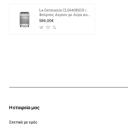
La Germania CLS64081DX |
Φούρνος Αερίου με Αέρα και
Γκριλ Αερίου | Εστίες Αερίου
599,00€
Η εταιρεία μας
Σχετικά με εμάς