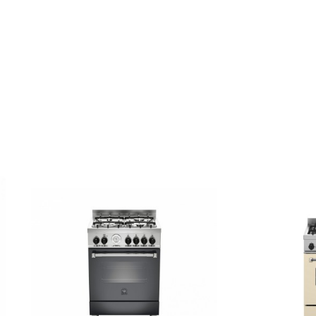
ουραλουμίνιο
ων
Χυτοσίδηρος
 ένα χέρι
Ναι
ι
ω αριστερά
1 κανονική αερίου / 1,75kW
οστά αριστερά
1 ταχεία αερίου / 3,00kW
 δεξιά
1 κανονική αερίου / 1,75kW
οστά δεξιά
1 βοηθητική αερίου / 1,00kW
με αέρα και σούβλα / 2,60kW
μενος επιλογέας
λίτρα
BxΥ)
44,0 (έως 46,0) x 44,0 (έως 46,5) x 33,0 εκ.
60 λίτρα
υ
Μαύρο εμαγιέ
αρών / ταψιών
Επινικελωμένες ράγες για ευκολη