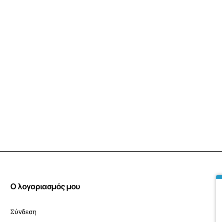
Θερμοθάλαμος
Ναι - ν
Εξοπλισμός / Εξαρτήματα
Σχάρα στήριξης σκεύους
Σχάρα ελληνικού καφέ ή 
Σχάρες
1
Σχάρα grill
Όχι
Ταψιά
1
Τηλεσκοπικοί βραχίονες
Θερμόμετρο φαγητού - Fo
Σούβλα
Ναι
Ρυθμιστής πίεσης 29mbar
GPL
Τεχνικά χαρακτηριστικά
Διαστάσεις συσκευής (Π
Ύψος με ανοιχτό καπάκι
Ο λογαριασμός μου
Ενεργειακή κατηγορία
A
Gas power
10,1 kW
Σύνδεση
Στοιχεία ηλεκτρικής εγκ