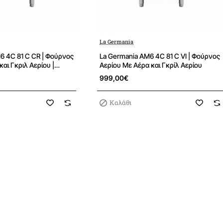
Φωτισμός
Ναι
Κρύσταλλα πόρτας φούρν
Ανεμιστήρας περιφερεια
La Germania
Ασφάλεια διαρροής
Να
Ανάφλεξη ηλεκτρονική με
6 4C 81 C CR | Φούρνος
La Germania AM6 4C 81 C VI | Φούρνος
και Γκριλ Αερίου |
Αερίου Με Αέρα και Γκρίλ Αερίου
Grill
999,00€
Τύπος Grill
Αερίου / 1,
Ασφάλεια διαρροής
Να
Καλάθι
Ανάφλεξη ηλεκτρονική με
Εμφάνιση / Λειτουργικότ
Καπάκι
Όχι
Πάνελ εντολών
Ανοξεί
Υλικό - χρώμα επιλογέων
Χερούλι
Ασημένιο μεταλλ
Τζάμι εξωτερικό φούρνου
Πλαίσιο εξωτερικού τζαμ
Aφαιρούμενο εσωτερικό 
Μηχανικός χρονοειδοποι