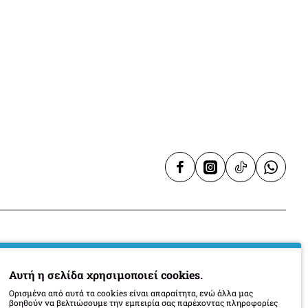
τουλάπι
 WOK
Πρόσθετος εξοπλισμός
espresso
Πρόσθετος εξοπλισμός
Όχι
od Probe
Όχι
-1kg/h
Ναι εάν προορίζεται για σύνδεση με υγράεριο
xΥxΒ)
59,5 x 88,5-94,5 x 60,0 εκ.
-
Υπηρεσίες
Αυτή η σελίδα χρησιμοποιεί cookies.
Επικοινωνία
Ορισμένα από αυτά τα cookies είναι απαραίτητα, ενώ άλλα μας
ατάστασης
220/240 V - 50/60 Hz - 57 W
βοηθούν να βελτιώσουμε την εμπειρία σας παρέχοντας πληροφορίες