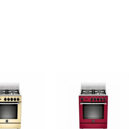
Υλικό διασπορέων
Ντ
Υλικό καπάκια διασπορέ
Ανάφλεξη ηλεκτρονική με
Ασφάλειες διαρροής
Να
Τύπος / ισχύς εστίας πίσ
Τύπος / ισχύς εστίας μπρ
Τύπος / ισχύς εστίας πίσω
Τύπος / ισχύς εστίας μπρ
Φούρνος
Τύπος φούρνου
Αερίου 
Τρόποι ψησίματος
5
Χειρισμός
Περιστρεφό
Χωρητικότητα μεικτή
65 
Διαστάσεις θαλάμου (Πx
Χωρητικότητα ωφέλιμη
Χρώμα και υλικό θαλάμο
Τύπος οδηγών κυλισης σχ
κύλιση