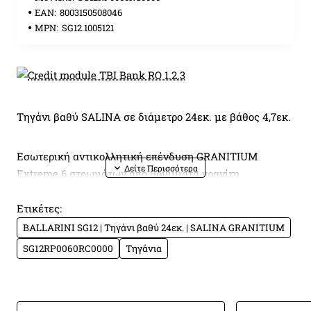
EAN:
8003150508046
MPN:
SG12.1005121
Τηγάνι βαθύ SALINA σε διάμετρο 24εκ. με βάθος 4,7εκ.
Εσωτερική αντικολλητική επένδυση GRANITIUM
Extreme 6 στρωμάτων από θρύμματα γρανίτη
Ετικέτες:
+ μια πρόσθετη επίστρωση TITANIUM για ενισχυμένη
BALLARINI SG12 | Τηγάνι βαθύ 24εκ. | SALINA GRANITIUM
αντοχή
SG12RP0060RC0000
Τηγάνια
Τέλεια αντικολλητική ιδιότητα και αντοχή ακόμη και
στη χρήση μεταλλικών