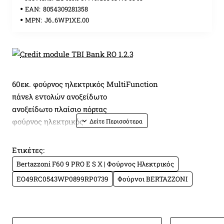
EAN:
8054309281358
MPN:
J6..6WP1XE.00
60εκ. φούρνος ηλεκτρικός MultiFunction
πάνελ εντολών ανοξείδωτο
ανοξείδωτο πλαίσιο πόρτας
φούρνος ηλεκτρικός
λειτουργίες φούρνου
Ετικέτες:
Bertazzoni F60 9 PRO E S X | Φούρνος Ηλεκτρικός
γρήγορη προθέρμανση ενεργοποίηση πάνω
EO49RC0543WP0899RP0739
Φούρνοι BERTAZZONI
περιφερειακή αντίστασης
ενεργοποίηση κάτω αντίστασης / κάτω καυστήρα
αερίου ταυτόχρονη ενεργοποίηση πάνω
περιφερειακής και κάτω αντίστασης ενεργοποίηση