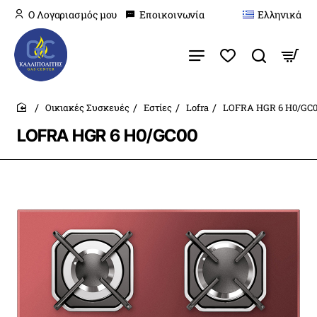
O Λογαριασμός μου
Εποικοινωνία
Ελληνικά
Οικιακές Συσκευές
Εστίες
Lofra
LOFRA HGR 6 H0/GC
home
LOFRA HGR 6 H0/GC00