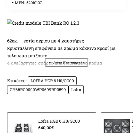
MPN:
52010107
62εκ. – εστία αερίου με 4 καυστήρες
κρυστάλλινη επιφάνεια σε χρώμα κόκκινο κρασί με
τελείωμα μπιζουτέ
4 ανεξάρτητες σχάρες από ενισχυμένο κράμα
χυτοσιδήρου στηριγμένες πάνω σε ανοξείδωτες βάσεις
και όχι στην γυάλινη επιφάνεια
Ετικέτες:
LOFRA HGR 6 H0/GC00
3 αποδοτικότεροι καυστήρες αερίου
sabaf 3ης γενιάς
GH66RC0000WP0699RP0599
Lofra
και 1 καυστήρας διπλής φλόγας
WOK 3,70kW
Γενικά χαρακτηριστικά
Εμπορικό σήμα
LOFRA
Lofra HGB 6 H0/GC00
Οικογένεια προϊόντων
MERCURIO
640,00€
Χώρα κατασκευής
Ιταλία