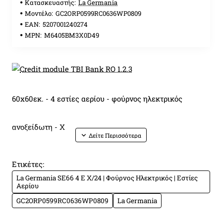
Κατασκευαστής:
La Germania
Μοντέλο:
GC2ORP0599RC0636WP0809
EAN:
5207001240274
MPN:
M6405BM3X0D49
60x60εκ. - 4 εστίες αερίου - φούρνος ηλεκτρικός
ανοξείδωτη - X
4 εστίες αερίου
Ετικέτες:
La Germania SE66 4 E X/24 | Φούρνος Ηλεκτρικός | Εστίες
σχάρες ενισχυμένες πλακέ εμαγιέ με υφή ματ
Αερίου
GC2ORP0599RC0636WP0809
La Germania
φούρνος ηλεκτρικός Eco-MultiFunction