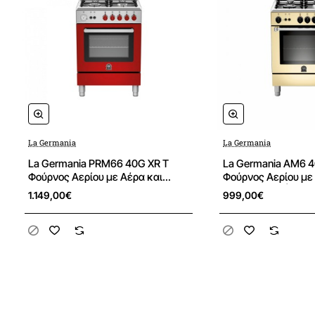
Εμπορικό σήμα
LA GERMANIA 1882
Οικογένεια προϊόντων
ECO
Εστίες μαγειρέματος
Τύπος εστιών
Αερίου
La Germania
La Germania
La Germania PRM66 40G XR T
La Germania AM6 4C
Φούρνος Αερίου με Αέρα και
Φούρνος Αερίου με
Αριθμός χώρων μαγειρέματος
4
Γκριλ Αερίου, Εστίες Αερίου
Γκριλ Αερίου | Εστί
1.149,00€
999,00€
Αριθμός ζωνών μαγειρέματος
4
Χειρισμός
Περιστρεφόμενοι επιλογείς
Επιφάνεια εστιών
Ανοξείδωτη