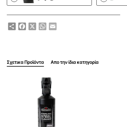
καθαρίσετε την επιφάνεια.
Για τέλειο αποτέλεσμα, προτιμήστε ένα πανί μικροϊνών
Napoleon (62151)
Share
Facebook
X
WhatsApp
Email
Χωρητικότητα δοχείου 500 ml.
Φυλάσσετε σε όρθια θέση και σε δροσερό μέρος.
Κρατήστε το προϊόν μακριά από παιδιά.
Σχετικα Προϊόντα
Απο την ίδια κατηγορία