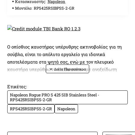
Κατασκευαστής:
Napoleon
Μοντέλο:
RPS425RSIBPSS-2-GR
Ο οπίσθιος καυστήρας υπέρυθρης ακτινοβολίας για τη
σούβλα, είναι το απόλυτο εργαλείο για ιδανικά
αποτελέσματα στα ψητά σας, ενώ με τον πλευρικό
καυστήρα υπερύθρων - sizzle zone - με ανοξείδωτη
σχάρα επιτυγχάνετε εξαιρετικά υψηλές θερμοκρασίες
(μέχρι 800°C), θωρακίζοντας το κρέας και διατηρώντας
Ετικέτες:
την υγρασία του στο εσωτερικό. Δημιουργήστε
Napoleon Rogue PRO S 425 SIB Stainless Steel -
πεντανόστιμα ψητά πάνω στις ανθεκτικές
RPS425RSIBPSS-2-GR
πυκνές ανοξείδωτες σχάρες μαγειρέματος, ενώ τα sear
RPS425RSIBPSS-2-GR
Napoleon
plates από ανοξείδωτο ατσάλι τοποθετημένα σε δύο
επίπεδα προστατεύουν τους καυστήρες, ώστε η
ψησταριά σας να παραμένει πάντα καθαρή.