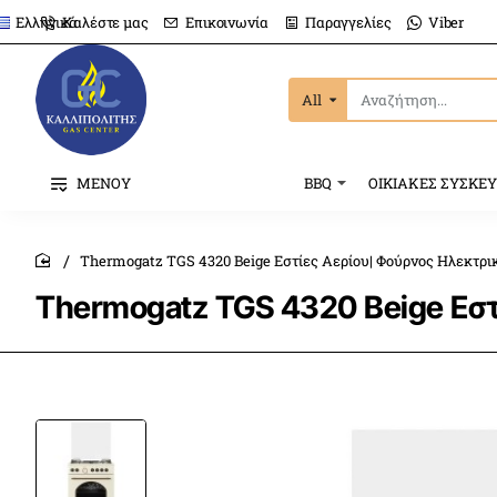
Καλέστε μας
Επικοινωνία
Παραγγελίες
Viber
Ελληνικά
All
Αναζήτηση...
ΜΕΝΟΥ
BBQ
ΟΙΚΙΑΚΕΣ ΣΥΣΚΕ
Thermogatz TGS 4320 Beige Εστίες Αερίου| Φούρνος Ηλεκτρι
home
Thermogatz TGS 4320 Beige Εστ