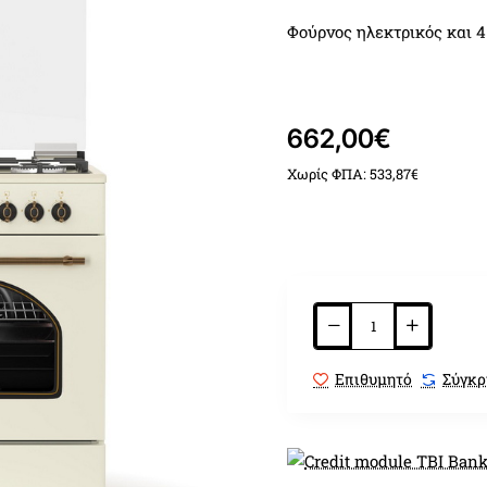
Φούρνος ηλεκτρικός και 4
Υγραέριο LPG G30 / G31 -
662,00€
6 τρόποι ψησίματος
Χωρίς ΦΠΑ: 533,87€
Ενεργειακή κλάση Α
Αυτόματη ανάφλεξη
TURBO fan
Επιθυμητό
Σύγκρ
Θερμικά ασφαλείας
Γυάλινο καπάκι