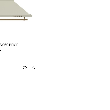
- Γκριλ
2kW
- Ανεμιστήρας
20W
- Λυχνία
15-25W
S 960 BEIGE
- Διαστάσεις
46x31x41c
ς
- Άνοιγμα πόρτας
46cm
6 Τρόποι Ψησίματος
Πάνω αντίσταση
Κάτω αντίσταση