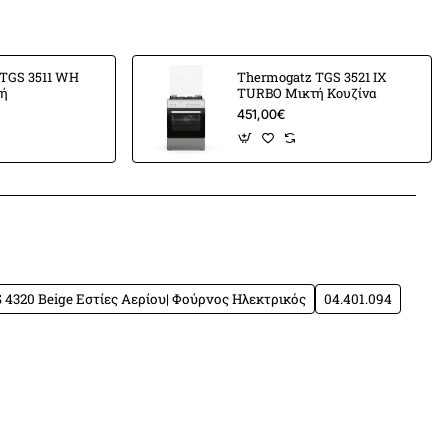
TGS 3511 WH
Thermogatz TGS 3521 IX
τή
TURBO Μικτή Κουζίνα
ες
451,00€
ο αποσπώμενο και μεταλλική διακόσμηση
υ
App
mail
4320 Beige Εστίες Αερίου| Φούρνος Ηλεκτρικός
04.401.094
3,5kW