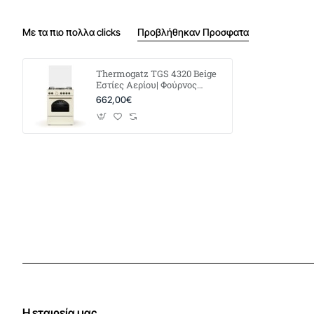
Με τα πιο πολλα clicks
Προβλήθηκαν Προσφατα
Thermogatz TGS 4320 Beige
Εστίες Αερίου| Φούρνος
Ηλεκτρικός
662,00€
Η εταιρεία μας