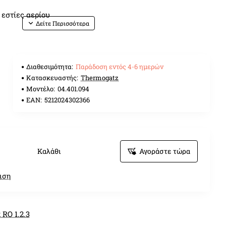
 εστίες αερίου
 Φυσικό αέριο NG G20
Διαθεσιμότητα:
Παράδοση εντός 4-6 ημερών
Κατασκευαστής:
Thermogatz
Μοντέλο:
04.401.094
EAN:
5212024302366
Καλάθι
Αγοράστε τώρα
ιση