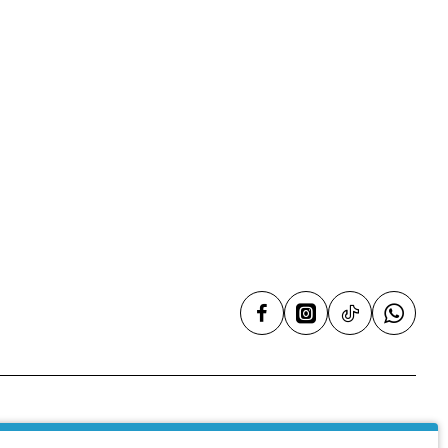
η
ι Αέρας
Υπηρεσίες