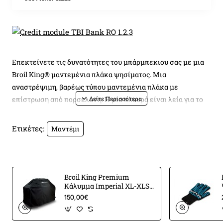
Επεκτείνετε τις δυνατότητες του μπάρμπεκιου σας με μια
Broil King® μαντεμένια πλάκα ψησίματος. Μια
αναστρέψιμη, βαρέως τύπου μαντεμένια πλάκα με
επίστρωση από πορσελάνη. Η μία πλευρά είναι λεία για το
τηγάνισμα, ενώ η άλλη πλευρά έχει ραβδώσεις για
καψάλισμα . Εφαρμόζει τέλεια στη θέση ενός τμήματος της
Ετικέτες:
Μαντέμι
σχάρας Broil King®. Μέγεθος: 37,08 x 27,30 εκ. Ταιριάζει
στις σειρές
Monarch
™ και
Royal
™.
Broil King Premium
Κάλυμμα Imperial XL-XLS-
193 cm
150,00€