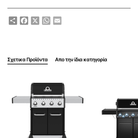
Σύστημα ηλεκτρονικής ανάφλεξης.
Κάδος από χυτό αλουμίνιο.
Share
Facebook
X
WhatsApp
Email
Καπάκι μαύρο με επικάλυψη πορσελάνης και
τελείωμα από χυτό αλουμίνιο.
Χειρολαβή από ανοξείδωτο ατσάλι.
Πόρτες βαμμένες με μαύρη ηλεκτροστατική βαφή.
Ανοξείδωτα πτυσσόμενα ράφια με κρεμάστρες για
Σχετικα Προϊόντα
Απο την ίδια κατηγορία
εργαλεία
Φωτιζόμενα κουμπιά.
Ρόδες 7,6 εκ. με φρένο.
Εξαρτήματα με αντιοξειδωτική επικάλυψη.
Ειδική θέση εσωτερικά για την τοποθέτηση της
φιάλης.
Πλαϊνή Εστία Baron
Η αγαπημένη σας Baron της Broil King διαθέτει πλέον
μαντεμένιο καυστήρα και μεγαλύτερη σχάρα για να
εξυπηρετεί ακόμα περισσότερο το συμπληρωματικό