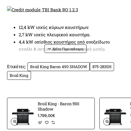
12,4 kW ισχύς κύριων καυστήρων.
2,7 kW ισχύς πλευρικού καυστήρα.
4,4 kW οπίσθιος καυστήρας από ανοξείδωτο
ατσάλι & σετ σούβλας με ηλεκτρικό μοτέρ.
Επιφάνεια ψησίματος 65 x 44 εκ.
Βοηθητική σχάρα : 65 x 20 εκ.
Ετικέτες:
Broil King Baron 490 SHADOW
875-283SH
4 σχάρες βαρέως τύπου διπλής όψεως από
Broil King
χυτοσίδηρο – νέα θέση με κλίση.
4 καυστήρες διπλής σωλήνωσης (Dual-Tube) από
ανοξείδωτο ατσάλι.
4 αντιφλογιστικές σχάρες (Flav-R-Wave) από
Broil King - Baron 590
ανοξείδωτο ατσάλι.
Shadow
Εμαγιέ ράφι συντήρησης.
1.799,00€
Θερμόμετρο (Accu-Temp).
Βαλβίδες γραμμικής ροής με πλήρη έλεγχο 180°.