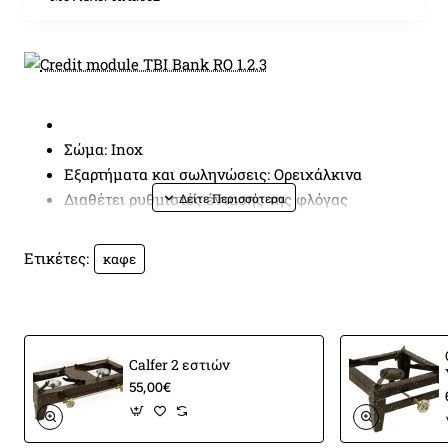
Σώμα: Inox
Εξαρτήματα και σωληνώσεις: Ορειχάλκινα
Διαθέτει ρυθμιστές έντασης της φλόγας
Διαθέτει ράβδο στήριξης σκευών
Με αποσπώμενα σχαράκια, που επιτρέπουν τον
Ετικέτες:
καφε
εύκολο καθαρισμό του
Ελληνικής κατασκευής
Συσκευή: Υψηλής Πίεσης
Συμβατό με φιάλες υγραερίου: 10kg και 13kg
Calfer 2 εστιών
Για την ορθή λειτουργία του απαιτούνται
55,00€
ρυθμιστής υψηλής πίεσης και λάστιχο
Διαστάσεις (MxBxΥ): 30 x 28 x 15 cm