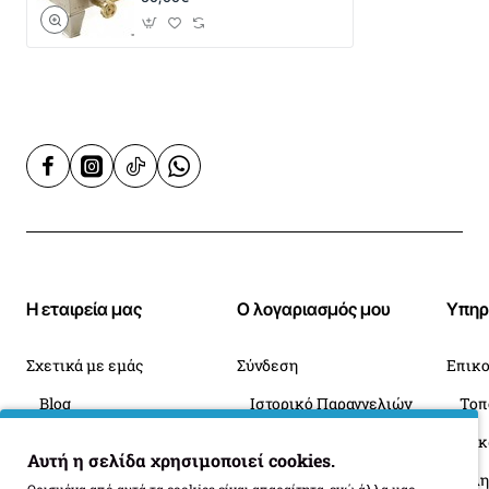
Η εταιρεία μας
Ο λογαριασμός μου
Υπηρ
Σχετικά με εμάς
Σύνδεση
Επικο
Blog
Ιστορικό Παραγγελιών
Πληροφορίες Παράδοσης
Επιστροφές
Οι 
Αυτή η σελίδα χρησιμοποιεί cookies.
Όροι Επιστροφής