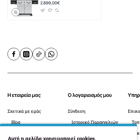
2.899,00€
Η εταιρεία μας
Ο λογαριασμός μου
Υπηρ
Σχετικά με εμάς
Σύνδεση
Επικο
Blog
Ιστορικό Παραγγελιών
Πληροφορίες Παράδοσης
Επιστροφές
Οι 
Αυτή η σελίδα χρησιμοποιεί cookies.