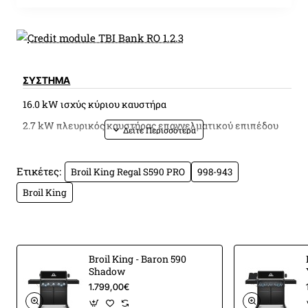
ΣYΣΤΗΜΑ
16.0 kW ισχύς κύριου καυστήρα
2.7 kW πλευρικός καυστήρας επαγγελματικού επιπέδου
4.4 kW
ανοξείδωτος πίσω καυστήρας σούβλας
™
5 ανοξείδωτοι καυστήρες Dual-Tube
Ετικέτες:
Broil King Regal S590 PRO
998-943
5,645 τετρ. Εκατ. Συνολικός χώρος ψησίματος συμπεριλαμβανο
Broil King
συντήρησης
4,032 τετρ. Εκατ. Πρωτεύων χώρος ψησίματος
™
Ανοξείδωτοι καυστήρες
Dual-Tube
Υποστηρίζεται από 10ετή
Broil King - Baron 590
Ισχυρές ανοξείδωτες σχάρες 9 χιλιοστών
Shadow
™
1.799,00€
Ανοξείδωτο σύστημα Flav-R-Wave
™