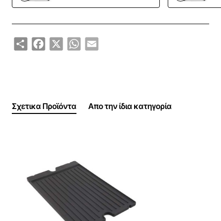
Βαλβίδες γραμμικής ροής Linear-Flow
με πλήρη έλεγχο valves
™
Θερμόμετρο Accu-Temp
™
Ηλεκτρονική ανάφλεξη με διπλό ηλεκτρόδιο, Sure-Lite
Share
Facebook
X
WhatsApp
Email
ΣΧEΔΙΟ
Ανοξείδωτες λαβές
Ανοξείδωτη καμπίνα ψησίματος με αλουμινένιες απολήξεις
Ανοξείδωτα πλευρικά ράφια με αλουμινένια δοχεία για τα καρ
Σχετικα Προϊόντα
Απο την ίδια κατηγορία
Ανοξείδωτα καπάκια με τελειωμα από χυτό αλουμίνιο
Μεγάλες ρόδες με φρένο, 7.6 cm
™
Σύστημα αλφαδιάσματος Level Q
στις εμπρός ρόδες
Εξαρτήματα ανθεκτικά στην σκουριά
Ποιοτική, εποξική βαφή στην καμπίνα και στην βάση
ΔΙΑΣΤΑΣΕΙΣ ΤΟΥ ΓΚΡΙΛ
125.0 εκ. Ύψος 63.0 εκ. Πλάτος 160.0 εκ. μάκρος