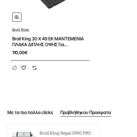
ΒAΡΟΣ ΨΗΣΤΑΡΙAΣ
97 kg
Broil King
ΕΠΙΦAΝΕΙΑ ΨΗΣIΜΑΤΟΣ
Broil King 30 X 49 ΕΚ ΜΑΝΤΕΜΕΝΙΑ
ΠΛΑΚΑ ΔΙΠΛΗΣ ΟΨΗΣ Για
81 εκ Πλάτος 49 εκ μάκρος
Regal/Imperial
110,00€
Με τα πιο πολλα clicks
Προβλήθηκαν Προσφατα
Broil King Regal S590 PRO