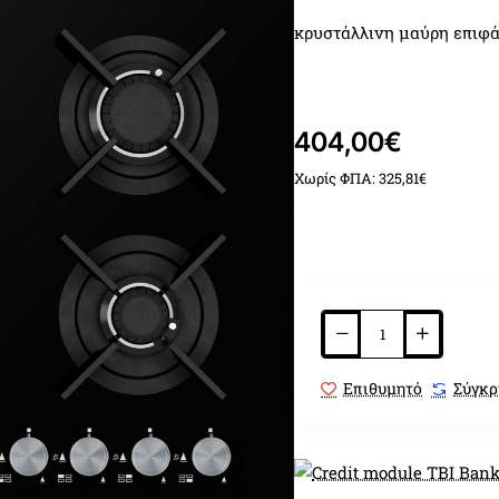
κρυστάλλινη μαύρη επιφά
4 καυστήρες με διασπορεί
404,00€
5ης γενιάς
με επίπεδο σχ
Χωρίς ΦΠΑ: 325,81€
και υψηλή απόδοση
σχάρες χυτοσιδήρου
καυστήρας διπλής φλόγ
Επιθυμητό
Σύγκρ
επιλογείς ασημένιοι