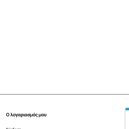
Σχάρα ελληνικού καφέ ή 
Τεχνικά χαρακτηριστικά
Διαστάσεις κοπής πάγκου
Διαστάσεις συσκευής (Π
Gas power
8,50kW
Ο λογαριασμός μου