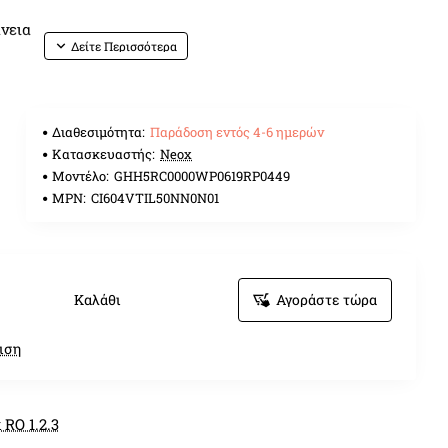
νεια
ς αλουμινίου
Διαθεσιμότητα:
Παράδοση εντός 4-6 ημερών
εδιασμό και
Κατασκευαστής:
Neox
Μοντέλο:
GHH5RC0000WP0619RP0449
MPN:
CI604VTIL50NN0N01
Καλάθι
Αγοράστε τώρα
ας WOK 4kW
ιση