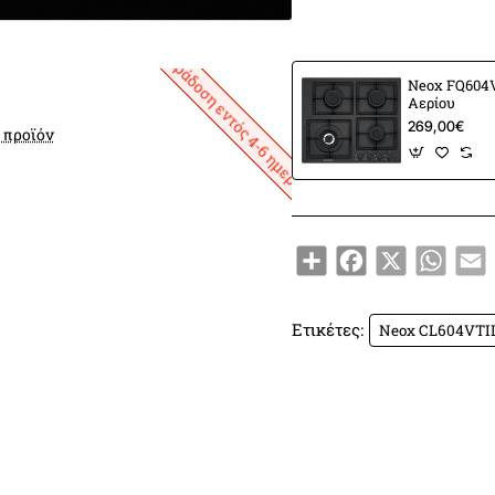
Γενικά χαρακτηριστικά
Παράδοση εντός 4-6 ημερών
Neox FQ604V
Αερίου
Εμπορικό σήμα
NEOX
269,00€
 προϊόν
Οικογένεια προϊόντων
NE
Χώρα κατασκευής
Ιτα
Share
Facebook
X
Whats
E
Εστίες μαγειρέματος
Ετικέτες:
Neox CL604VTIL 
Τύπος εστιών
Αερίου
Αριθμός χώρων μαγειρέμ
Αριθμός ζωνών μαγειρέμ