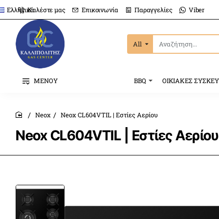
Καλέστε μας
Επικοινωνία
Παραγγελίες
Viber
Ελληνικά
All
Αναζήτηση...
ΜΕΝΟΥ
BBQ
ΟΙΚΙΑΚΕΣ ΣΥΣΚΕ
Neox
Neox CL604VTIL | Εστίες Αερίου
home
Neox CL604VTIL | Εστίες Αερίου