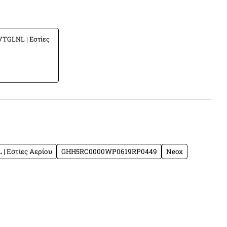
TGLNL | Εστίες
OX
λία
App
mail
| Εστίες Αερίου
GHH5RC0000WP0619RP0449
Neox
ατος
4
ατος
4