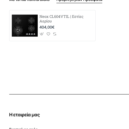
Neox CL604VTIL | Εστίες
Αερίου
404,00€
Η εταιρεία μας