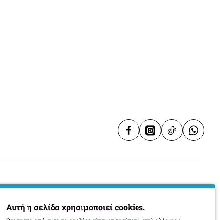
espresso
Πρόσθετος εξοπλισμός
 (ΠxΒ)
560 x 480 χιλ.
xΒxΥ)
600 x 510 x 60 χιλ.
Υπηρεσίες
Αυτή η σελίδα χρησιμοποιεί cookies.