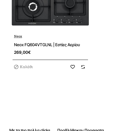
Neox
Neox FQ604VTGLNL | Εστίες Αερίου
269,00€
Καλάθι
Με τα πιο πολλα clicks
Προβλήθηκαν Προσφατα