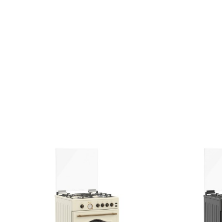
ύους
υσικό αέριο - υγραέριο)
ύψος
τρική
3,5W - 254gr/h
κρή
0,95kW - 69gr/h