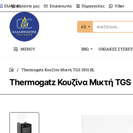
Καλέστε μας
Επικοινωνία
Παραγγελίες
Viber
Ελληνικά
All
Αναζήτηση...
ΜΕΝΟΥ
BBQ
ΟΙΚΙΑΚΕΣ ΣΥΣΚΕ
Thermogatz Κουζίνα Μικτή TGS 3531 BL
home
Thermogatz Κουζίνα Μικτή TGS 