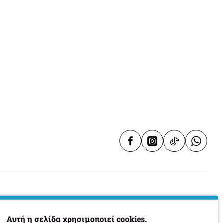
m(ΜxΥxΒ)
ύς
3,7kW
6,15kW
ρίου
447gr/h
ρονται σε παροχή Υγραερίου LPG G30 / G31
Υπηρεσίες
Αυτή η σελίδα χρησιμοποιεί cookies.