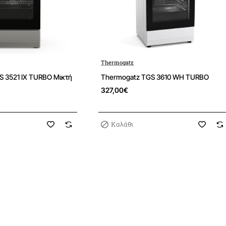
- πίσω δεξιά
Μεσαία
1,7
- πίσω αριστερά
Ηλεκτρ
Thermogatz
Φούρνος Ηλεκτρικός 60l
S 3521 IX TURBO Μικτή
Thermogatz TGS 3610 WH TURBO
327,00€
- Θερμοστάτης
0 - 240
Καλάθι
- Πάνω αντίσταση
1,
- Κάτω αντίσταση
1,2kW
- Ηλεκτρικό Γκριλ
2k
- Λυχνία
15W