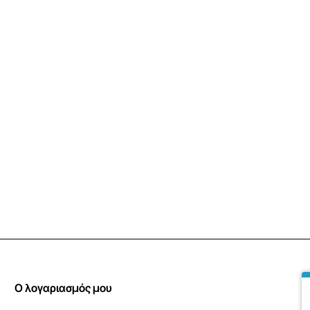
- Διαστάσεις
46x31x41c
- Άνοιγμα πόρτας
48,5cm
- Μέγιστη ηλεκτρική ισχ
- Μέγιστη ισχύς αερίου
- Μέγιστη κατανάλωση αε
Τα χαρακτηριστικά αναφέ
Καθαρό Πλάτος:
60 cm
Ο λογαριασμός μου
Καθαρό Ύψος:
83 cm