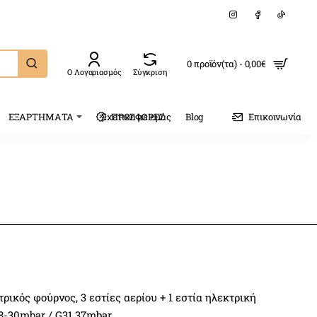
0 προϊόν(τα) - 0,00€
Ο Λογαριασμός
Σύγκριση
ΕΞΑΡΤΗΜΑΤΑ
Σχετικα με εμάς
ΠΡΟΣΦΟΡΕΣ
Blog
Επικοινωνία
τρικός φούρνος, 3 εστίες αερίου + 1 εστία ηλεκτρική
8-30mbar / G31 37mbar