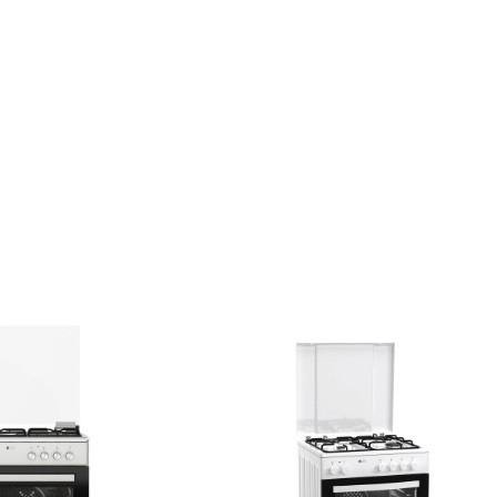
1 Ταψί εμαγιέ βαθύ
1 Σχάρα χρωμίου
1 Αντάπτορας μικρού σκε
Μπεκ εναλλαγής αερίου (φ
Πόδια ρυθμιζόμενα καθ'
Εστίες: 3 Αερίου + 1 Ηλεκ
- εμπρός δεξιά
WOK
- εμπρός αριστερά
Μι