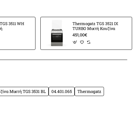
TGS 3511 WH
Thermogatz TGS 3521 IX
τή
TURBO Μικτή Κουζίνα
451,00€
η
ι Αέρας
App
mail
ζίνα Μικτή TGS 3531 BL
04.401.065
Thermogatz