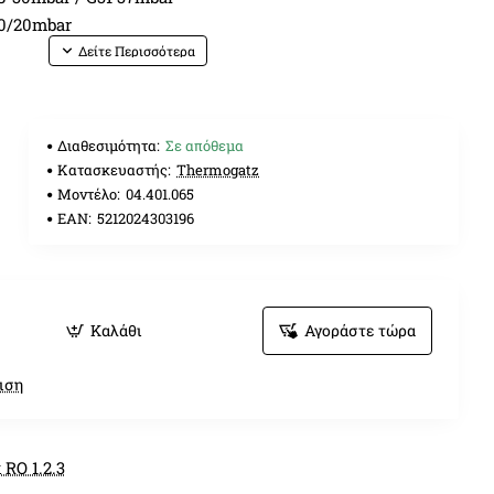
20/20mbar
Α
Διαθεσιμότητα:
Σε απόθεμα
Κατασκευαστής:
Thermogatz
Μοντέλο:
04.401.065
ύσταλλο αποσπώμενο
EAN:
5212024303196
ς με ανακλινόμενο πορτάκι
ου
ιέ
Καλάθι
Αγοράστε τώρα
ούρνο
ωμίου
ιση