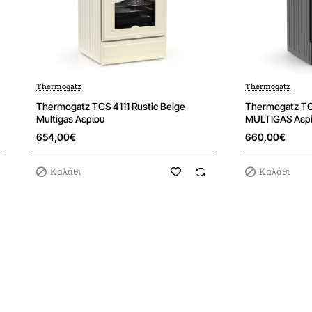
kW - 124gr/h
ική ⌀18cm
1500W
Thermogatz
Thermogatz
t
Thermogatz TGS 4111 Rustic Beige
Thermogatz T
Multigas Αερίου
MULTIGAS Αερ
654,00€
660,00€
°C
Καλάθι
Καλάθι
0kW
W