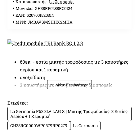
Κατασκευαστής:
La Germania
Μοντέλο:
GH38RP0288RC0124
EAN:
5207001520314
MPN:
JM3AVSMSHHXSMHA
60εκ. - εστία μικτής τροφοδοσίας με 3 καυστήρες
αερίου και 1 κεραμική
ανοξείδωτη
3 καυστήρες με αλουμινένιους διασπορείς
σχάρες χυτοσιδήρου
καυστήρας διπλής φλόγας 4kW
Ετικέτες:
1 κεραμική εστία
La Germania P63 3LV LAG X | Μικτής Τροφοδοσίας| 3 Εστίες
επιλογείς με μεταλλικό φινίρισμα
Αερίου + 1 Κεραμική
GH38RC0000WP0379RP0279
La Germania
Γενικά χαρακτηριστικά