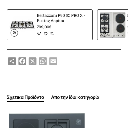
Εμπορικό σήμα
Bertazzoni La Germania
Bertazzoni P90 5C PRO X -
Εστίες Αερίου
Οικογένεια προϊόντων
FUTURA
799,00€
Χώρα κατασκευής
Ιταλία
Εστίες μαγειρέματος
Share
Facebook
X
WhatsApp
Email
Τύπος εστιών
Αερίου & κεραμική
Αριθμός χώρων μαγειρέματος
4
Σχετικα Προϊόντα
Απο την ίδια κατηγορία
Αριθμός ζωνών μαγειρέματος
4
Χειρισμός
Περιστρεφόμενοι επιλογείς